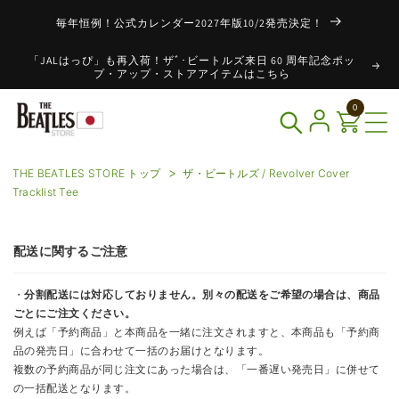
コンテ
ンツに
毎年恒例！公式カレンダー2027年版10/2発売決定！
進む
「JALはっぴ」も再入荷！ザﾞ･ビートルズ来日 60 周年記念ポッ
プ・アップ・ストアアイテムはこちら
0
THE BEATLES STORE トップ
ザ・ビートルズ / Revolver Cover
Tracklist Tee
配送に関するご注意
・
分割配送には対応しておりません。別々の配送をご希望の場合は、商品
ごとにご注文ください。
例えば「予約商品」と本商品を一緒に注文されますと、本商品も「予約商
品の発売日」に合わせて一括のお届けとなります。
複数の予約商品が同じ注文にあった場合は、「一番遅い発売日」に併せて
の一括配送となります。