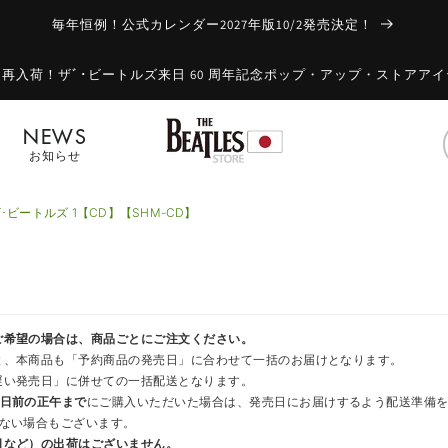
毎年恒例！公式カレンダー2027年版10/2発売決定！
も再入荷！ザﾞ･ビートルズ来日 60 周年記念ポップ・アップ・ストアア
NEWS
お知らせ
ザ･ビートルズ 1【CD】【SHM-CD】
ご希望の場合は、商品ごとにご注文ください。
と、本商品も「予約商品の発売日」に合わせて一括のお届けとなります。
遅い発売日」に併せての一括配送となります。
業日前の正午まで
にご購入いただいた場合は、発売日にお届けするよう配送準備
かない場合もございます。
日など）の出荷はございません。