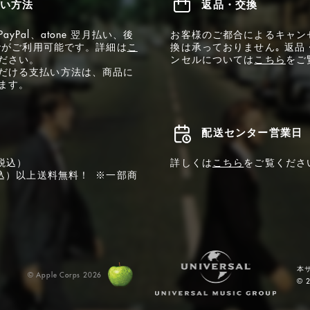
い方法
返品・交換
yPal、atone 翌月払い、後
お客様のご都合によるキャン
ayがご利用可能です。詳細は
こ
換は承っておりません｡ 返品
ださい。
ンセルについては
こちら
をご
だける支払い方法は、商品に
ます。
配送センター営業日
税込）
詳しくは
こちら
をご覧くださ
税込）以上送料無料！ ※一部商
本
© Apple Corps 2026
© 2