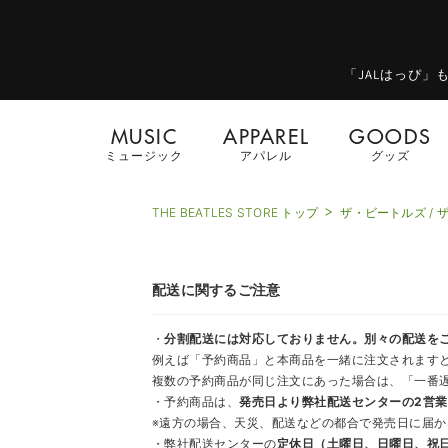
コンテ
ンツに
進む
「JALはっぴ」
MUSIC
APPAREL
GOODS
ミュージック
アパレル
グッズ
THE BEATLES STORE トップ
ザ・ビートルズ / 
配送に関するご注意
・
分割配送には対応しておりません。別々の配送を
例えば「予約商品」と本商品を一緒に注文されます
複数の予約商品が同じ注文にあった場合は、「一番
・予約商品は、
発売日より弊社配送センターの2営
※遠方の場合、天災、配送などの都合で発売日に届
・弊社配送センターの
定休日（土曜日、日曜日、祝